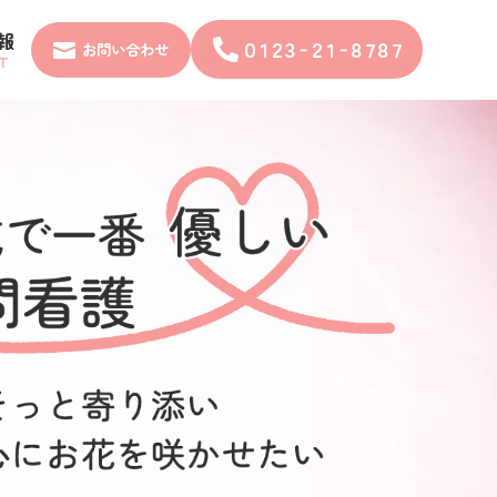
報
０１２３‐２１‐８７８７

お問い合わせ
