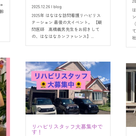
20
ョ
2025.12.26
|
blog
齢
2025年 はなはな訪問看護リハビリス
テーション 最後の大イベント。 【顧
問医師 髙橋義男先生をお招きして
の、はなはなカンファレンス】...
社
リハビリスタッフ大募集中で
す！