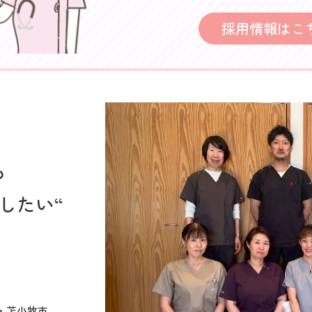
採用情報はこ
も
したい“
・苫小牧市