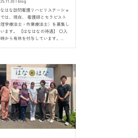
25.11.30
|
blog
はなはな訪問看護リハビリステーショ
ンでは、現在、 看護師とセラピスト
（理学療法士・作業療法士）を募集し
ています。 【はなはなの待遇】 〇入
時から有休を付与しています。...